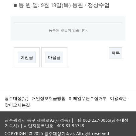
■ 등 원 일: 9월 19일(목) 등원 / 정상수업
등록된 댓글이 없습니다.
목록
이전글
다음글
광주대성(유)
개인정보취급방침
이메일무단수집거부
이용약관
찾아오시는길
광주광역시 동구 제봉로92(서석동) | Tel. 062-227-0055(광주대성
기숙사) | 사업자등록번호 : 408-81-95748
COPYRIGHT© 2025 광주대성기숙사. All right reserved