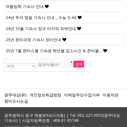
여름방학 기숙사 안내
24년 추석 명절 기숙사 안내 _ 수능 D-60
24년 10월 기숙사 정규 마지막 외박안내
25년 윈터과정 기숙사 정비안내
25년 1월 윈터스쿨 기숙생 학년별 입소시간 & 준비물…
광주대성(유)
개인정보취급방침
이메일무단수집거부
이용약관
찾아오시는길
광주광역시 동구 제봉로92(서석동) | Tel. 062-227-0055(광주대성
기숙사) | 사업자등록번호 : 408-81-95748